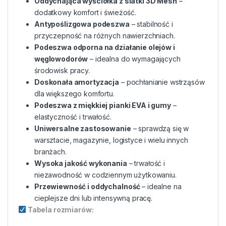
Oddychająca wyściółka z siatki 3D Mesh
–
dodatkowy komfort i świeżość.
Antypoślizgowa podeszwa
– stabilność i
przyczepność na różnych nawierzchniach.
Podeszwa odporna na działanie olejów i
węglowodorów
– idealna do wymagających
środowisk pracy.
Doskonała amortyzacja
– pochłanianie wstrząsów
dla większego komfortu.
Podeszwa z miękkiej pianki EVA i gumy
–
elastyczność i trwałość.
Uniwersalne zastosowanie
– sprawdzą się w
warsztacie, magazynie, logistyce i wielu innych
branżach.
Wysoka jakość wykonania
– trwałość i
niezawodność w codziennym użytkowaniu.
Przewiewność i oddychalność
– idealne na
cieplejsze dni lub intensywną pracę.
Tabela rozmiarów: