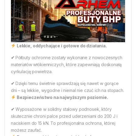
Lekkie, oddychające i gotowe do działania.
✔
Półbuty ochronne zostały wykonane z nowoczesnych
materiałów włókienniczych, które zapewniają doskonałą
cyrkulację powietrza.
✔
Dzięki temu świetnie sprawdzają się nawet w gorące
dni – są lekkie, wygodne i niemal nie czuć ich na stopach.
Bezpieczeństwo na najwyższym poziomie.
✔
Wyposażone w solidny stalowy podnosek, który
skutecznie chroni palce przed uderzeniami do 200 J i
naciskiem do 15 kN. To profesjonalna ochrona, której
możesz zaufać.