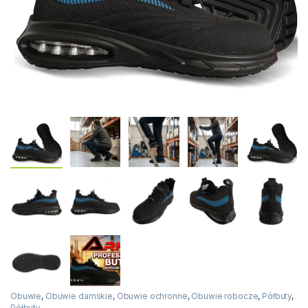
Obuwie
,
Obuwie damskie
,
Obuwie ochronne
,
Obuwie robocze
,
Półbuty
,
Półbuty