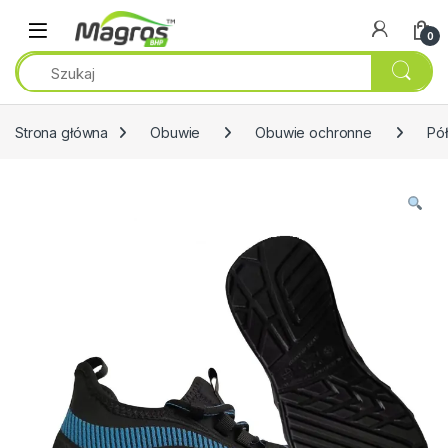
Przejdź do nawigacji
Przeskocz do treści
0
Strona główna
Obuwie
Obuwie ochronne
Pół