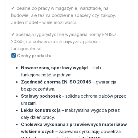
✔
Idealne do pracy w magazynie, warsztacie, na
budowie, ale też na codzienne spacery czy zakupy.
Jeden model – wiele możliwości.
✔
Spełniają rygorystyczne wymagania normy EN ISO
20345, co potwierdza ich najwyższą jakość i
funkcjonalność.
Cechy produktu:
Nowoczesny, sportowy wygląd
– styl i
funkcjonalność w jednym.
Zgodność z normą EN ISO 20345
– gwarancja
bezpieczeństwa.
Stalowy podnosek
– solidna ochrona palców przed
urazami.
Lekka konstrukcja
– maksymalna wygoda przez
cały dzień pracy.
Cholewka wykonana z przewiewnych materiałów
włókienniczych
– zapewnia cyrkulację powietrza.