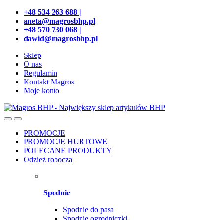
Przejdź
Przeskocz
+48 534 263 688 |
do
do
aneta@magrosbhp.pl
nawigacji
treści
+48 570 730 068 |
dawid@magrosbhp.pl
Sklep
O nas
Regulamin
Kontakt Magros
Moje konto
PROMOCJE
PROMOCJE HURTOWE
POLECANE PRODUKTY
Odzież robocza
Spodnie
Spodnie do pasa
Spodnie ogrodniczki