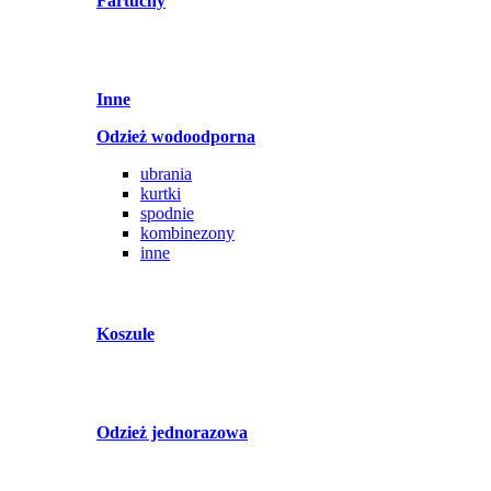
Fartuchy
Inne
Odzież wodoodporna
ubrania
kurtki
spodnie
kombinezony
inne
Koszule
Odzież jednorazowa