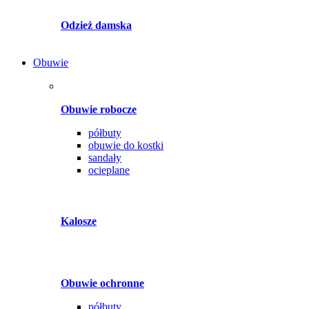
Odzież damska
Obuwie
Obuwie robocze
półbuty
obuwie do kostki
sandały
ocieplane
Kalosze
Obuwie ochronne
półbuty