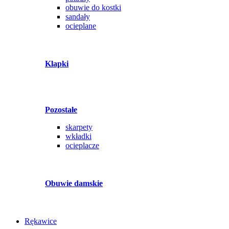
obuwie do kostki
sandały
ocieplane
Klapki
Pozostałe
skarpety
wkładki
ocieplacze
Obuwie damskie
Rękawice