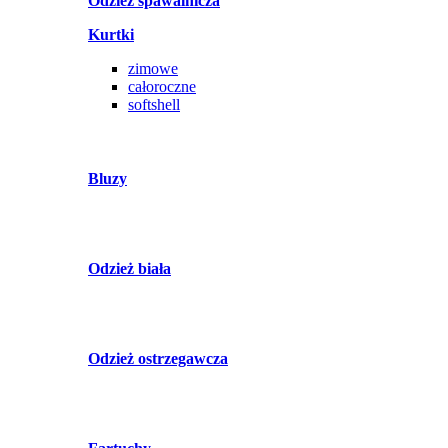
Odzież spawalnicza
Kurtki
zimowe
całoroczne
softshell
Bluzy
Odzież biała
Odzież ostrzegawcza