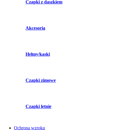
Czapki z daszkiem
Akcesoria
Hełmy/kaski
Czapki zimowe
Czapki letnie
Ochrona wzroku