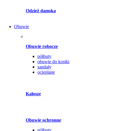
Odzież damska
Obuwie
Obuwie robocze
półbuty
obuwie do kostki
sandały
ocieplane
Kalosze
Obuwie ochronne
półbuty