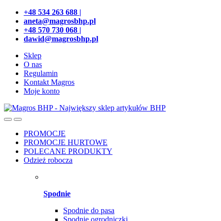
Przejdź
Przeskocz
+48 534 263 688 |
do
do
aneta@magrosbhp.pl
nawigacji
treści
+48 570 730 068 |
dawid@magrosbhp.pl
Sklep
O nas
Regulamin
Kontakt Magros
Moje konto
PROMOCJE
PROMOCJE HURTOWE
POLECANE PRODUKTY
Odzież robocza
Spodnie
Spodnie do pasa
Spodnie ogrodniczki