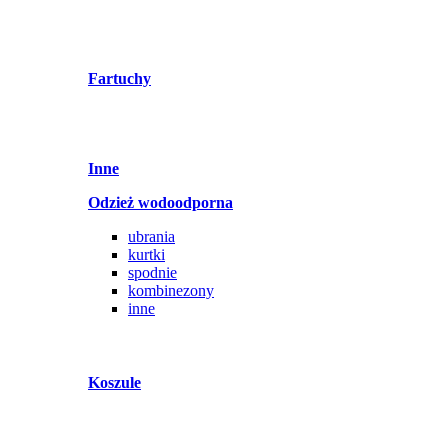
Fartuchy
Inne
Odzież wodoodporna
ubrania
kurtki
spodnie
kombinezony
inne
Koszule