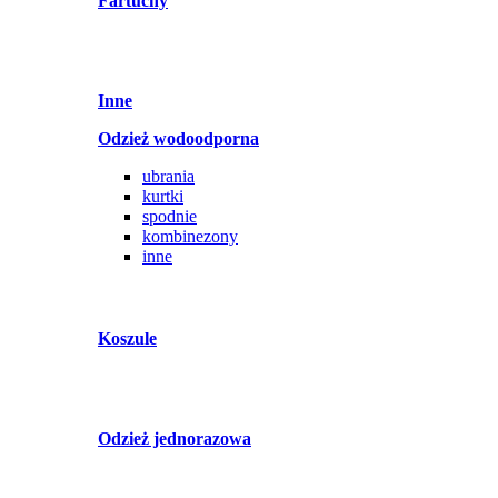
Fartuchy
Inne
Odzież wodoodporna
ubrania
kurtki
spodnie
kombinezony
inne
Koszule
Odzież jednorazowa