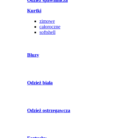
Odzież spawalnicza
Kurtki
zimowe
całoroczne
softshell
Bluzy
Odzież biała
Odzież ostrzegawcza