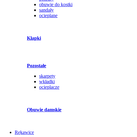
obuwie do kostki
sandały
ocieplane
Klapki
Pozostałe
skarpety
wkładki
ocieplacze
Obuwie damskie
Rękawice