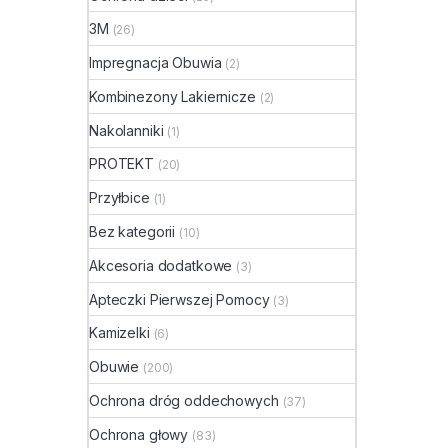
3M
(26)
Impregnacja Obuwia
(2)
Kombinezony Lakiernicze
(2)
Nakolanniki
(1)
PROTEKT
(20)
Przyłbice
(1)
Bez kategorii
(10)
Akcesoria dodatkowe
(3)
Apteczki Pierwszej Pomocy
(3)
Kamizelki
(6)
Obuwie
(200)
Ochrona dróg oddechowych
(37)
Ochrona głowy
(83)