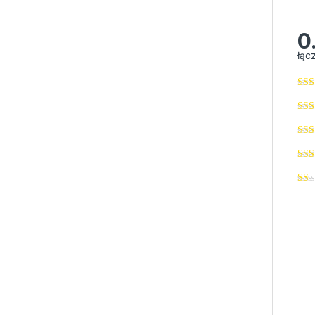
0
łąc