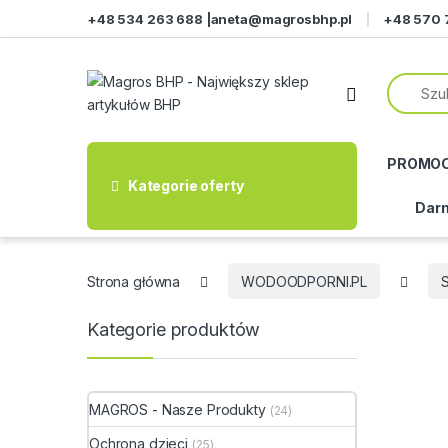
Przejdź do nawigacji
Przeskocz do treści
+48 534 263 688 |
aneta@magrosbhp.pl
+48 570 
PROMO
Kategorie oferty
Darm
Strona główna
WODOODPORNI.PL
Kategorie produktów
MAGROS - Nasze Produkty
(24)
Ochrona dzieci
(25)