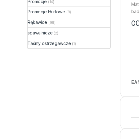
Promocje
(14)
Mat
bad
Promocje Hurtowe
(8)
00
Rękawice
(99)
spawalnicze
(2)
Taśmy ostrzegawcze
(1)
EA