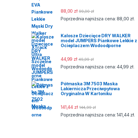
88,00
zł
99,00
zł
88,00
zł
Poprzednia najniższa cena:
.
Kalosze Dziecięce DRY WALKER
model JUMPERS Piankowe Lekkie z
Ocieplaczem Wodoodporne
44,99
zł
49,99
zł
44,99
zł
Poprzednia najniższa cena:
.
Półmaska 3M 7503 Maska
Lakiernicza Przeciwpyłowa
Oryginalna W Kartoniku
141,44
zł
144,99
zł
141,44
zł
Poprzednia najniższa cena:
.