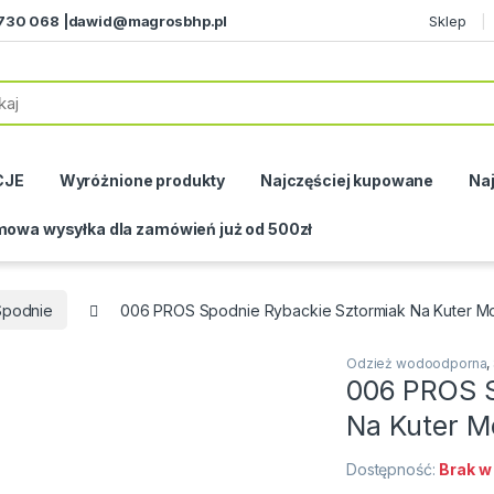
730 068 |
dawid@magrosbhp.pl
Sklep
CJE
Wyróżnione produkty
Najczęściej kupowane
Naj
owa wysyłka dla zamówień już od 500zł
Spodnie
006 PROS Spodnie Rybackie Sztormiak Na Kuter 
Odzież wodoodporna
,
006 PROS S
Na Kuter 
Dostępność:
Brak w