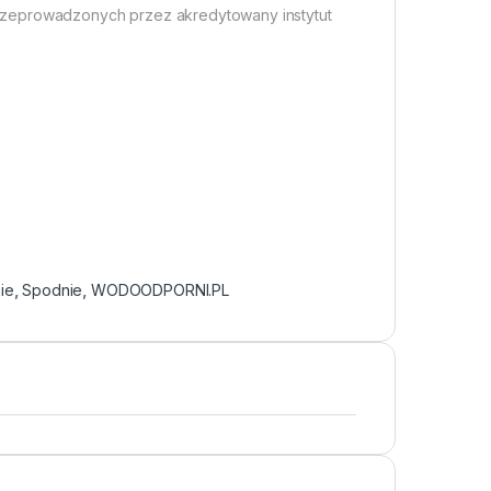
rzeprowadzonych przez akredytowany instytut
ie
,
Spodnie
,
WODOODPORNI.PL