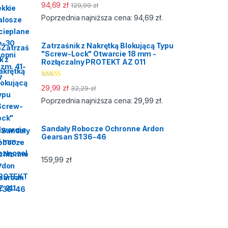
Oceniono
94,69
zł
129,99
zł
5.00
na 5
94,69
zł
Poprzednia najniższa cena:
.
Zatrzaśnik z Nakrętką Blokującą Typu
"Screw-Lock" Otwarcie 18 mm -
Rozłączalny PROTEKT AZ 011
Oceniono
29,99
zł
32,29
zł
5.00
na 5
29,99
zł
Poprzednia najniższa cena:
.
Sandały Robocze Ochronne Ardon
Gearsan S1 36-46
159,99
zł