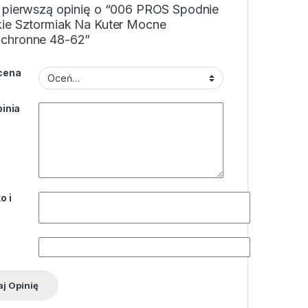
 pierwszą opinię o “006 PROS Spodnie
ie Sztormiak Na Kuter Mocne
chronne 48-62”
cena
inia
o i