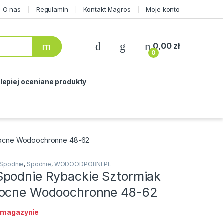
O nas
Regulamin
Kontakt Magros
Moje konto
0,00
zł
0
lepiej oceniane produkty
Mocne Wodoochronne 48-62
Spodnie
,
Spodnie
,
WODOODPORNI.PL
podnie Rybackie Sztormiak
Mocne Wodoochronne 48-62
 magazynie