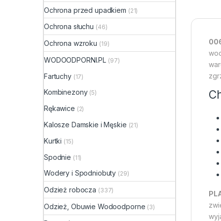
Ochrona przed upadkiem
(21)
Ochrona słuchu
(46)
00
Ochrona wzroku
(19)
wod
WODOODPORNI.PL
(97)
war
zgr
Fartuchy
(17)
Ch
Kombinezony
(5)
Rękawice
(2)
Kalosze Damskie i Męskie
(21)
Kurtki
(15)
Spodnie
(11)
Wodery i Spodniobuty
(29)
Odzież robocza
(337)
PL
zwi
Odzież, Obuwie Wodoodporne
(3)
wyj