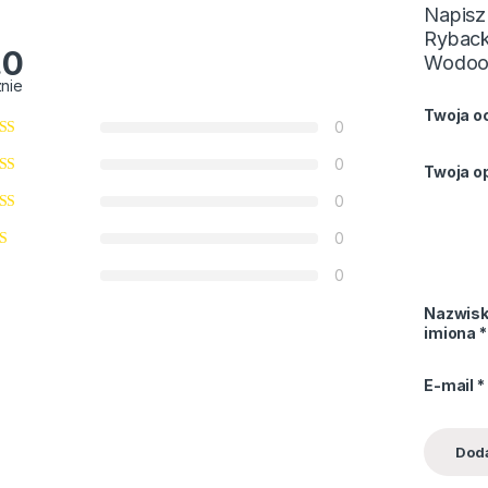
Napisz
Ryback
.0
Wodoo
znie
Twoja o
0
0
Twoja op
0
0
0
Nazwisk
imiona
*
E-mail
*