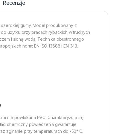
Recenzje
j, szerokiej gumy. Model produkowany z
 do użytku przy pracach rybackich w trudnych
czem i słoną wodą. Technika obustronnego
ropejskich norm: EN ISO 13688 i EN 343.
3
tronnie powlekana PVC. Charakteryzuje się
kład chemiczny powleczenia gwarantuje
az zginanie przy temperaturach do -50° C.