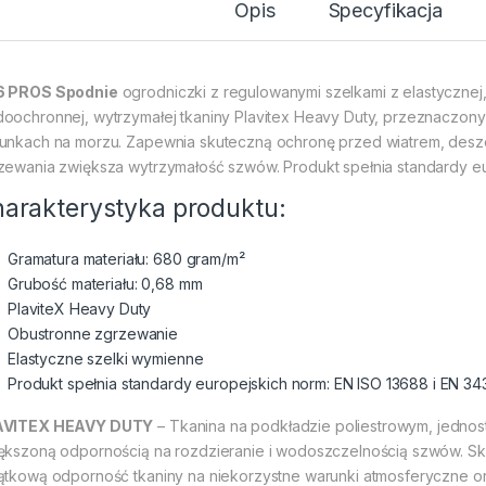
Opis
Specyfikacja
6 PROS Spodnie
ogrodniczki z regulowanymi szelkami z elastyczne
oochronnej, wytrzymałej tkaniny Plavitex Heavy Duty, przeznaczony
unkach na morzu. Zapewnia skuteczną ochronę przed wiatrem, desz
zewania zwiększa wytrzymałość szwów. Produkt spełnia standardy eu
arakterystyka produktu:
Gramatura materiału: 680 gram/m²
Grubość materiału: 0,68 mm
PlaviteX Heavy Duty
Obustronne zgrzewanie
Elastyczne szelki wymienne
Produkt spełnia standardy europejskich norm: EN ISO 13688 i EN 34
AVITEX HEAVY DUTY
– Tkanina na podkładzie poliestrowym, jednos
ększoną odpornością na rozdzieranie i wodoszczelnością szwów. S
ątkową odporność tkaniny na niekorzystne warunki atmosferyczne or