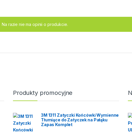
Na razie nie ma opinii o produkcie.
Produkty promocyjne
N
3M 1311 Zatyczki Końcówki Wymienne
Tłumiące do Zatyczek na Pałąku
Zapas Komplet