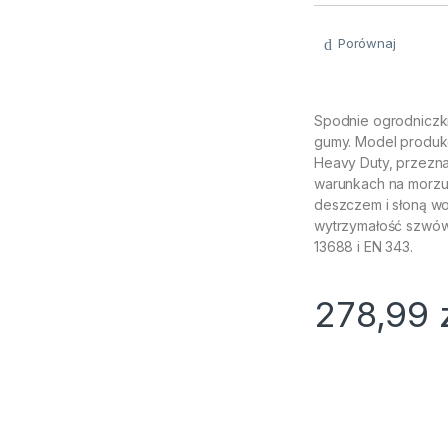
Porównaj
Spodnie ogrodniczki
gumy. Model produko
Heavy Duty, przezna
warunkach na morzu
deszczem i słoną w
wytrzymałość szwów.
13688 i EN 343.
278,99