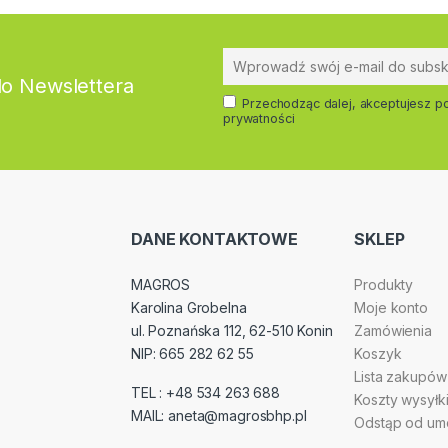
do Newslettera
Przechodząc dalej, akceptujesz po
prywatności
DANE KONTAKTOWE
SKLEP
MAGROS
Produkty
Karolina Grobelna
Moje konto
ul. Poznańska 112, 62-510 Konin
Zamówienia
NIP: 665 282 62 55
Koszyk
Lista zakupów
TEL : +48 534 263 688
Koszty wysyłk
MAIL: aneta@magrosbhp.pl
Odstąp od umo