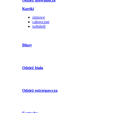
Odzież spawalnicza
Kurtki
zimowe
całoroczne
softshell
Bluzy
Odzież biała
Odzież ostrzegawcza