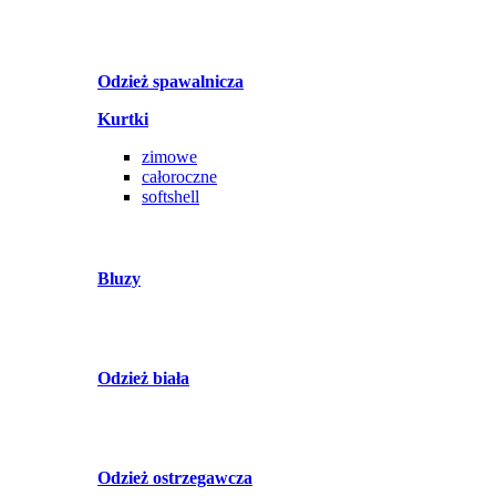
Odzież spawalnicza
Kurtki
zimowe
całoroczne
softshell
Bluzy
Odzież biała
Odzież ostrzegawcza