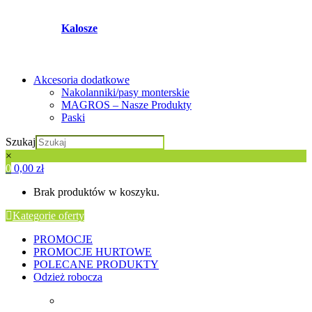
Kalosze
Akcesoria dodatkowe
Nakolanniki/pasy monterskie
MAGROS – Nasze Produkty
Paski
Szukaj
×
0
0,00
zł
Brak produktów w koszyku.
Kategorie oferty
PROMOCJE
PROMOCJE HURTOWE
POLECANE PRODUKTY
Odzież robocza