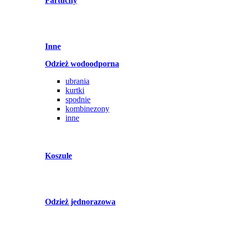
Fartuchy
Inne
Odzież wodoodporna
ubrania
kurtki
spodnie
kombinezony
inne
Koszule
Odzież jednorazowa