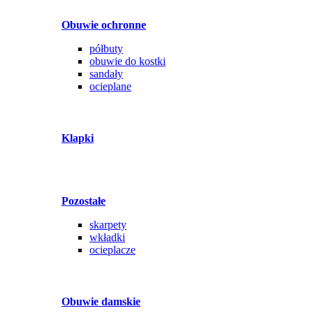
Obuwie ochronne
półbuty
obuwie do kostki
sandały
ocieplane
Klapki
Pozostałe
skarpety
wkładki
ocieplacze
Obuwie damskie