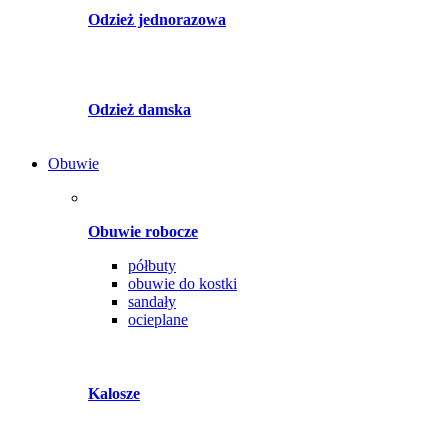
Odzież jednorazowa
Odzież damska
Obuwie
Obuwie robocze
półbuty
obuwie do kostki
sandały
ocieplane
Kalosze