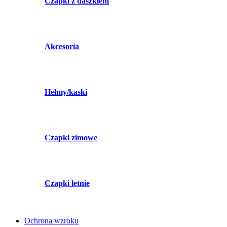
Czapki z daszkiem
Akcesoria
Hełmy/kaski
Czapki zimowe
Czapki letnie
Ochrona wzroku