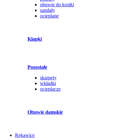
obuwie do kostki
sandały
ocieplane
Klapki
Pozostałe
skarpety
wkładki
ocieplacze
Obuwie damskie
Rękawice