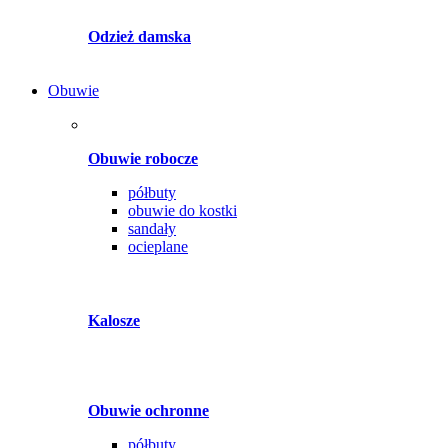
Odzież damska
Obuwie
Obuwie robocze
półbuty
obuwie do kostki
sandały
ocieplane
Kalosze
Obuwie ochronne
półbuty