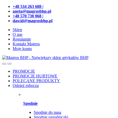
Przejdź
Przeskocz
+48 534 263 688 |
do
do
aneta@magrosbhp.pl
nawigacji
treści
+48 570 730 068 |
dawid@magrosbhp.pl
Sklep
O nas
Regulamin
Kontakt Magros
Moje konto
PROMOCJE
PROMOCJE HURTOWE
POLECANE PRODUKTY
Odzież robocza
Spodnie
Spodnie do pasa
Spodnie ogrodniczki