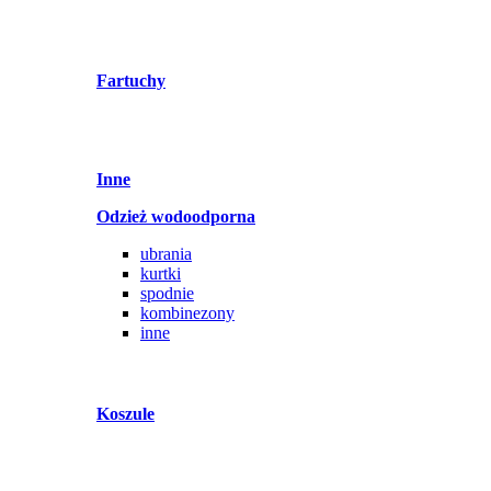
Fartuchy
Inne
Odzież wodoodporna
ubrania
kurtki
spodnie
kombinezony
inne
Koszule