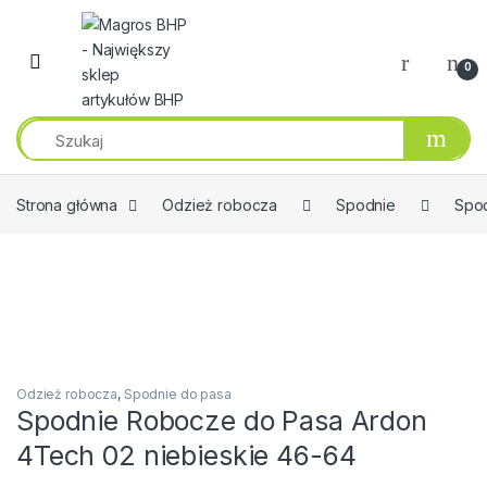
Przejdź do nawigacji
Przeskocz do treści
0
Strona główna
Odzież robocza
Spodnie
Spod
Odzież robocza
,
Spodnie do pasa
Spodnie Robocze do Pasa Ardon
4Tech 02 niebieskie 46-64