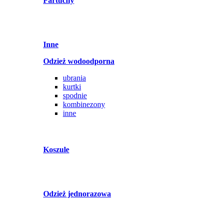
Fartuchy
Inne
Odzież wodoodporna
ubrania
kurtki
spodnie
kombinezony
inne
Koszule
Odzież jednorazowa