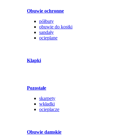
Obuwie ochronne
półbuty
obuwie do kostki
sandały
ocieplane
Klapki
Pozostałe
skarpety
wkładki
ocieplacze
Obuwie damskie