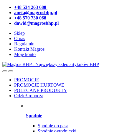
Przejdź
Przeskocz
+48 534 263 688 |
do
do
aneta@magrosbhp.pl
nawigacji
treści
+48 570 730 068 |
dawid@magrosbhp.pl
Sklep
O nas
Regulamin
Kontakt Magros
Moje konto
PROMOCJE
PROMOCJE HURTOWE
POLECANE PRODUKTY
Odzież robocza
Spodnie
Spodnie do pasa
Spodnie ogrodniczki