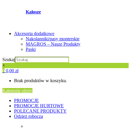
Kalosze
Akcesoria dodatkowe
Nakolanniki/pasy monterskie
MAGROS – Nasze Produkty
Paski
Szukaj
×
0
0,00
zł
Brak produktów w koszyku.
Kategorie oferty
PROMOCJE
PROMOCJE HURTOWE
POLECANE PRODUKTY
Odzież robocza