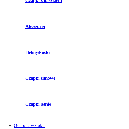
Czapki z daszkiem
Akcesoria
Hełmy/kaski
Czapki zimowe
Czapki letnie
Ochrona wzroku