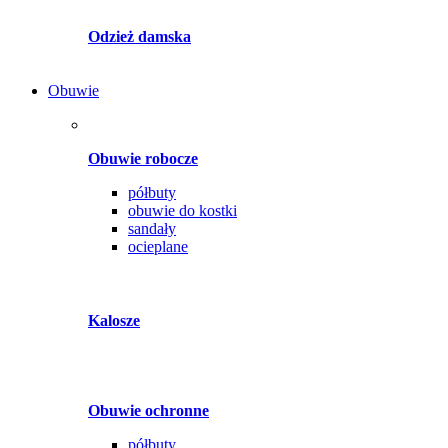
Odzież damska
Obuwie
Obuwie robocze
półbuty
obuwie do kostki
sandały
ocieplane
Kalosze
Obuwie ochronne
półbuty