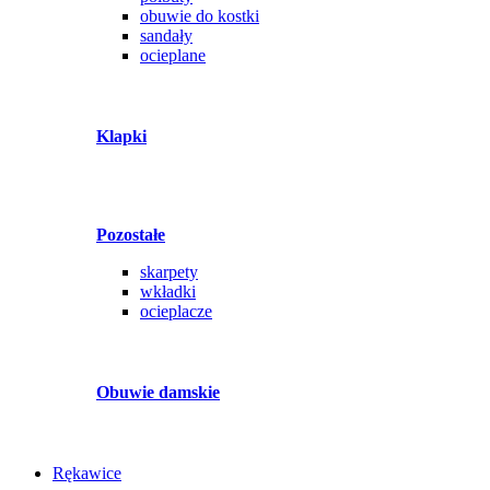
obuwie do kostki
sandały
ocieplane
Klapki
Pozostałe
skarpety
wkładki
ocieplacze
Obuwie damskie
Rękawice