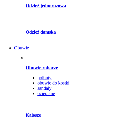
Odzież jednorazowa
Odzież damska
Obuwie
Obuwie robocze
półbuty
obuwie do kostki
sandały
ocieplane
Kalosze