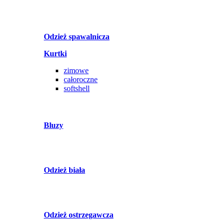
Odzież spawalnicza
Kurtki
zimowe
całoroczne
softshell
Bluzy
Odzież biała
Odzież ostrzegawcza