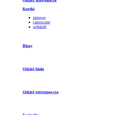
Odzież spawalnicza
Kurtki
zimowe
całoroczne
softshell
Bluzy
Odzież biała
Odzież ostrzegawcza