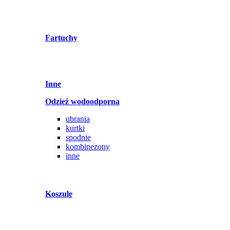
Fartuchy
Inne
Odzież wodoodporna
ubrania
kurtki
spodnie
kombinezony
inne
Koszule