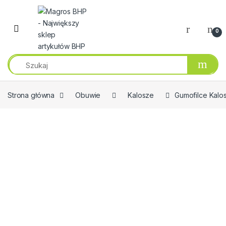
Przejdź do nawigacji
Przeskocz do treści
0
Strona główna
Obuwie
Kalosze
Gumofilce Kal