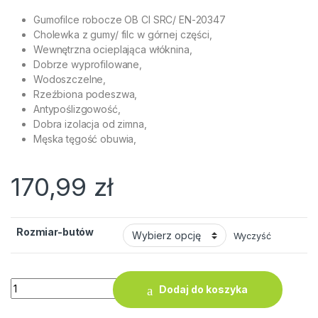
Gumofilce robocze OB CI SRC/ EN-20347
Cholewka z gumy/ filc w górnej części,
Wewnętrzna ocieplająca włóknina,
Dobrze wyprofilowane,
Wodoszczelne,
Rzeźbiona podeszwa,
Antypoślizgowość,
Dobra izolacja od zimna,
Męska tęgość obuwia,
170,99
zł
Rozmiar-butów
Wyczyść
ilość Gumofilce Kalosze STOMIL BORYNA - 6250 Gumiaki B
Dodaj do koszyka