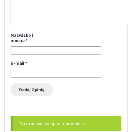
Nazwisko i
imiona
*
E-mail
*
Na razie nie ma opinii o produkcie.